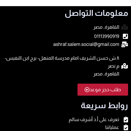
معلومات التواصل
القاهرة, مصر
01113990919
ashraf.salem.social@gmail.com
٨ ش حسن الشريف امام مدرسة المنهل- برج ابن النفيس-
م نصر
القاهرة, مصر
طلب حجز موعد
روابط سريعة
تعرف على أ.د أشرف سالم
عملياتنا